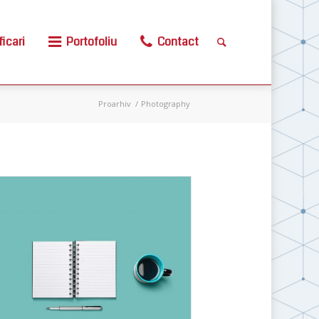
ficari
Portofoliu
Contact
Proarhiv
/
Photography