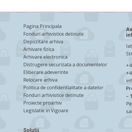
Pagina Principala
Av
Fonduri arhivistice detinute
in
Depozitare arhiva
Ia
Arhivare fizica
St
Arhivare electronica
Distrugere securizata a documentelor
+4
Eliberare adeverinte
+4
Relocare arhiva
in
Politica de confidentialitate a datelor
Pr
Fonduri arhivistice detinute
– 
Proiecte proarhiv
Pe
Legislatie in Vigoare
sa
Solutii