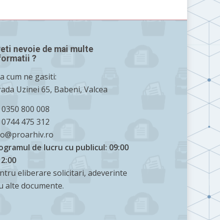
eti nevoie de mai multe
formatii ?
ta cum ne gasiti:
rada Uzinei 65, Babeni, Valcea
 0350 800 008
 0744 475 312
fo@proarhiv.ro
ogramul de lucru cu publicul: 09:00
12:00
ntru eliberare solicitari, adeverinte
u alte documente.